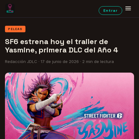
Entrar
PELEAS
SF6 estrena hoy el trailer de
Yasmine, primera DLC del Año 4
Redacción JDLC
·
17 de junio de 2026
·
2
min de lectura