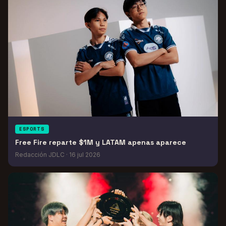
ESPORTS
Free Fire reparte $1M y LATAM apenas aparece
Redacción JDLC
·
16 jul 2026