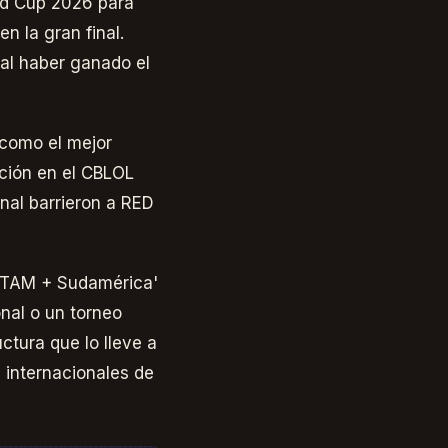
rld Cup 2026 para
 la gran final.
 al haber ganado el
 como el mejor
ición en el CBLOL
inal barrieron a RED
'LATAM + Sudamérica'
onal o un torneo
ctura que lo lleve a
 internacionales de