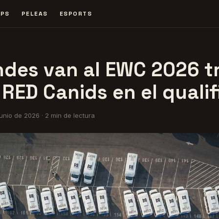
FPS
PELEAS
ESPORTS
ndes van al EWC 2026 t
 RED Canids en el qualif
junio de 2026
·
2
min de lectura