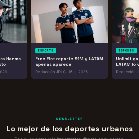
ESPORTS
ESPORTS
iro Hanma
Free Fire reparte $1M y LATAM
Unlimit ga
sto
apenas aparece
LATAM lo 
 2026
Redacción JDLC
·
16 jul 2026
Redacción 
NEWSLETTER
Lo mejor de los deportes urbanos