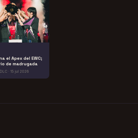
na el Apex del EWC;
vio de madrugada
JDLC
·
15 jul 2026