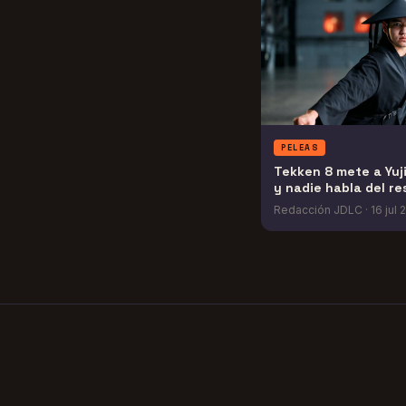
PELEAS
Tekken 8 mete a Yuj
y nadie habla del re
Redacción JDLC
·
16 jul