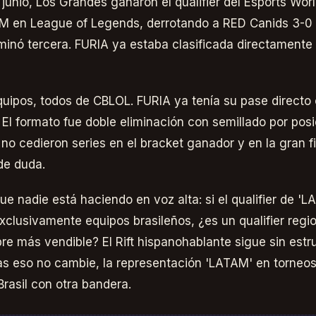
e junio, Los Grandes ganaron el qualifier del Esports Wo
 en League of Legends, derrotando a RED Canids 3-0 en
minó tercera. FURIA ya estaba clasificada directamente
 equipos, todos de CBLOL. FURIA ya tenía su pase directo
. El formato fue doble eliminación con semillado por pos
 no cedieron series en el bracket ganador y en la gran f
de duda.
e nadie está haciendo en voz alta: si el qualifier de 
xclusivamente equipos brasileños, ¿es un qualifier regi
 más vendible? El Rift hispanohablante sigue sin estru
ras eso no cambie, la representación 'LATAM' en torneos
Brasil con otra bandera.