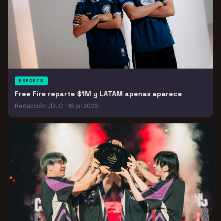
ESPORTS
Free Fire reparte $1M y LATAM apenas aparece
Redacción JDLC
·
16 jul 2026