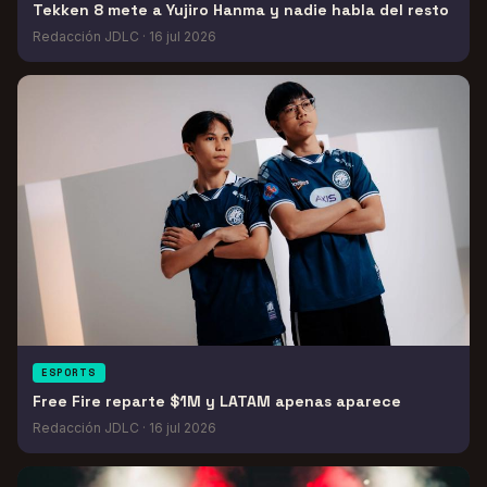
Tekken 8 mete a Yujiro Hanma y nadie habla del resto
Redacción JDLC
·
16 jul 2026
ESPORTS
Free Fire reparte $1M y LATAM apenas aparece
Redacción JDLC
·
16 jul 2026