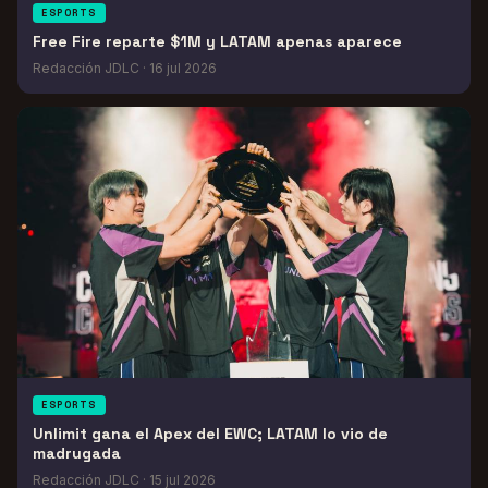
ESPORTS
Free Fire reparte $1M y LATAM apenas aparece
Redacción JDLC
·
16 jul 2026
ESPORTS
Unlimit gana el Apex del EWC; LATAM lo vio de
madrugada
Redacción JDLC
·
15 jul 2026