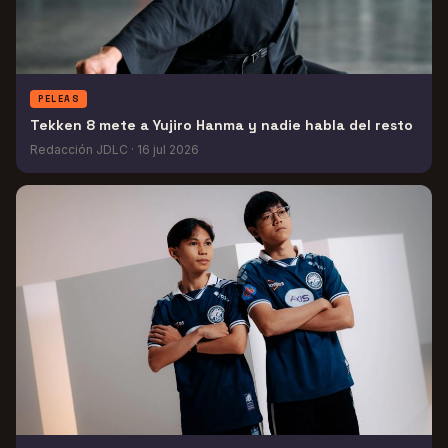
PELEAS
Tekken 8 mete a Yujiro Hanma y nadie habla del resto
Redacción JDLC
·
16 jul 2026